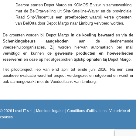
Daarom starten Depot Margo en KOMOSIE vzw in samenwerking
met de BelOrta-veiling uit Sint-Katelijne-Waver en de provinciale
Raad Sint-Vincentius een
proefproject
waarbij verse groenten
van BelOrta door Depot Margo naar Limburg vervoerd worden.
De groenten worden bij Depot Margo
in de koeling bewaard
en
via de
Schenkingsbeurs aangeboden
aan de deelnemende
voedselhulporganisaties. Zij worden hiervan automatisch per mail
verwittigd en kunnen de
gewenste producten en hoeveelheden
reserveren
en deze op het afgesproken tijdstip
ophalen
bij Depot Margo.
Het pilootproject liep van eind april tot einde juni 2016. Na een zeer
positieve evaluatie werd het project verdergezet en uitgebreid en wordt er
ook samengewerkt met de Voedselbank van Limburg.
© 2026
Level IT s.r.l.
|
Mentions légales
|
Conditions d’utilisations
|
Vie privée et
cookies